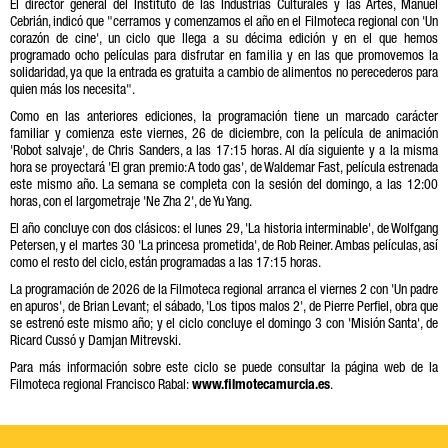
El director general del Instituto de las Industrias Culturales y las Artes, Manuel
Cebrián, indicó que "cerramos y comenzamos el año en el Filmoteca regional con 'Un
corazón de cine', un ciclo que llega a su décima edición y en el que hemos
programado ocho películas para disfrutar en familia y en las que promovemos la
solidaridad, ya que la entrada es gratuita a cambio de alimentos no perecederos para
quien más los necesita".
Como en las anteriores ediciones, la programación tiene un marcado carácter
familiar y comienza este viernes, 26 de diciembre, con la película de animación
'Robot salvaje', de Chris Sanders, a las 17:15 horas. Al día siguiente y a la misma
hora se proyectará 'El gran premio: A todo gas', de Waldemar Fast, película estrenada
este mismo año. La semana se completa con la sesión del domingo, a las 12:00
horas, con el largometraje 'Ne Zha 2', de Yu Yang.
El año concluye con dos clásicos: el lunes 29, 'La historia interminable', de Wolfgang
Petersen, y el martes 30 'La princesa prometida', de Rob Reiner. Ambas películas, así
como el resto del ciclo, están programadas a las 17:15 horas.
La programación de 2026 de la Filmoteca regional arranca el viernes 2 con 'Un padre
en apuros', de Brian Levant; el sábado, 'Los tipos malos 2', de Pierre Perfiel, obra que
se estrenó este mismo año; y el ciclo concluye el domingo 3 con 'Misión Santa', de
Ricard Cussó y Damjan Mitrevski.
Para más información sobre este ciclo se puede consultar la página web de la
Filmoteca regional Francisco Rabal:
www.filmotecamurcia.es
.