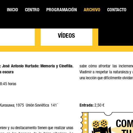
INICIO
CENTRO
PROGRAMACIÓN
ARCHIVO
CONTACTO
VÍDEOS
José Antonio Hurtado: Memoria y Cinefilia.
sabe cómo afrontar las inclemen
a oscura
Vladimir a respetar la naturaleza y
una lección que difícilmente olvidará
junio de 2026 / 18:45 horas
 Kurosawa
, 1975 Unión Soviética 141´
Entrada:
2,50 €
eniev y su destacamento tienen que realizar unas