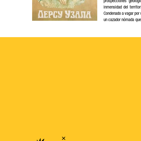
prospecciones geológi
inmensidad del territo
Condenado a vagar por u
un cazador nómada que 