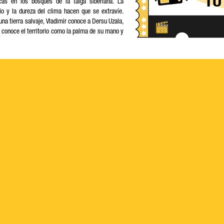
cas en los bosques de la taiga siberiana. La
rio y la dureza del clima hacen que se extravíe.
na tierra salvaje, Vladimir conoce a Dersu Uzala,
conoce el territorio como la palma de su mano y