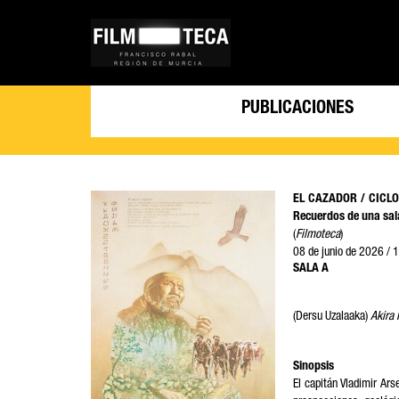
PUBLICACIONES
EL CAZADOR / CICLO: 
Recuerdos de una sal
(
Filmoteca
)
08 de 
SALA A
(Dersu Uzalaaka)
Akira
Sinopsis
El capitán Vladimir Ars