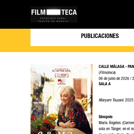
PUBLICACIONES
CALLE MÁLAGA - PA
(
Filmoteca
)
06 de jun
SALA A
Maryam Touzani
, 2025
Sinopsis
María Ángeles (Carme
sola en Tánger, en el 