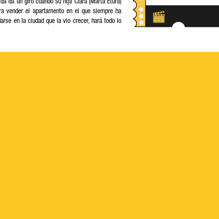
ida da un giro cuando su hija Clara (Marta Etura)
ra vender el apartamento en el que siempre ha
arse en la ciudad que la vio crecer, hará todo lo