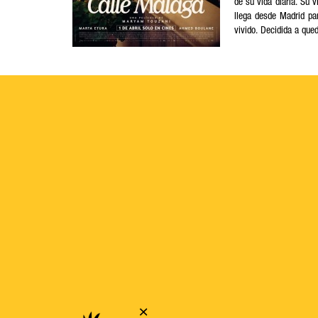
de su vida diaria. Su v
llega desde Madrid pa
vivido. Decidida a qued