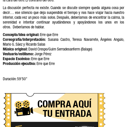
la cara del otro. El contrario del otro.
La discusión perfecta no existe. Cuando se discute siempre queda alguna cosa por
decir… ese silencio que deja suspendido el tiempo y nos hace viajar hacia nuestro
interior, cada vez un poco más solos. Después, deberíamos de encontrar la calma, la
serenidad e intentar continuar ayudándonos y apoyándonos los unos en los
otros. Deberíamos de hablar.
Concepto/idea original:
Erre que Erre
Coreografía/interpretación:
Susana Castro, Teresa Navarrete, Ángeles Angulo,
Mario G. Sáez y Ricardo Salas
Música original:
David Crespo/Guim Serradesanferm (Balago)
Vestuario/estilismo:
Jorge Pérez
Espacio Escénico:
Erre que Erre
Producción ejecutiva:
Erre que Erre
Duración: 59’50’’